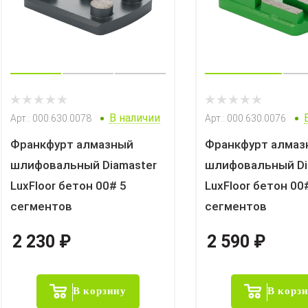
В наличии
Арт.: 000.630.0078
Арт.: 000.630.0076
Франкфурт алмазный
Франкфурт алмаз
шлифовальный Diamaster
шлифовальный Di
LuxFloor бетон 00# 5
LuxFloor бетон 00
сегментов
сегментов
2 230
₽
2 590
₽
В корзину
В корз