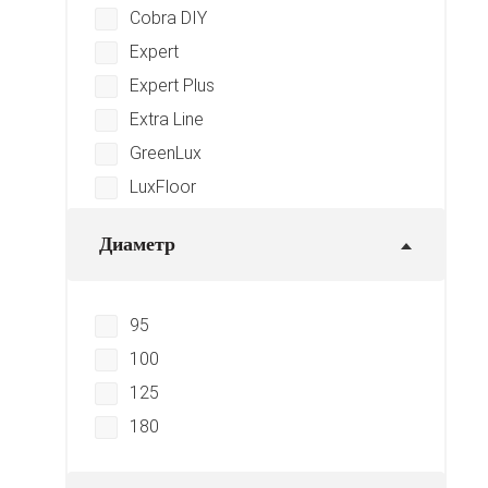
Cobra DIY
Expert
Expert Plus
Extra Line
GreenLux
LuxFloor
Master Line
Диаметр
Master Line Universal
Pro
ФАТ-С
95
100
125
180