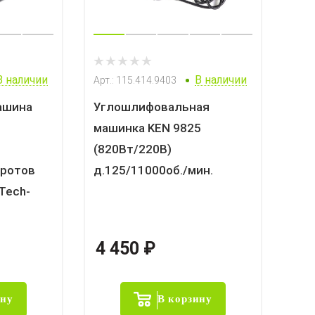
В наличии
В наличии
Арт.: 115.414.9403
ашина
Углошлифовальная
машинка KEN 9825
(820Вт/220В)
оротов
д.125/11000об./мин.
Tech-
4 450
₽
ину
В корзину