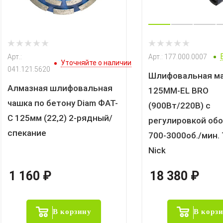
Арт.:
Арт.: 177.000.0007
Уточняйте о наличии
041.121.5620
Шлифовальная м
Алмазная шлифовальная
125MM-EL BRO
чашка по бетону Diam ФАТ-
(900Вт/220В) с
С 125мм (22,2) 2-рядный/
регулировкой об
спекание
700-3000об./мин. 
Nick
1 160
₽
18 380
₽
В корзину
В корз