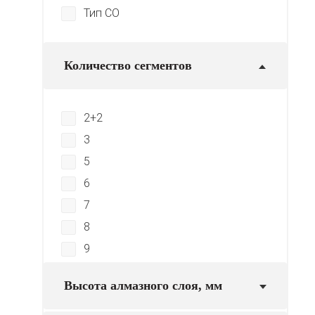
Тип СО
Количество сегментов
2+2
3
5
6
7
8
9
20
Высота алмазного слоя, мм
28