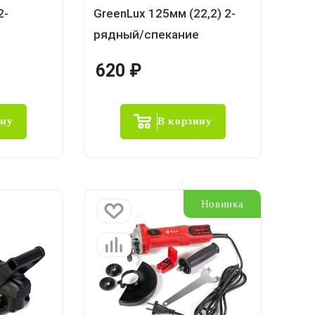
2-
GreenLux 125мм (22,2) 2-
рядный/спекание
620
₽
ину
В корзину
Новинка