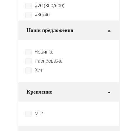
#20 (800/600)
#30/40
№30
Наши предложения
№50
№100
#120
Новинка
#200
Распродажа
№200
Хит
#400
№400
Крепление
№800
№1500
M14
№3000