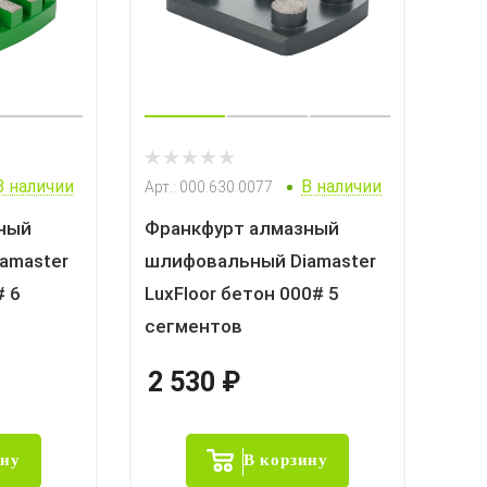
В наличии
В наличии
Арт.: 000.630.0077
ный
Франкфурт алмазный
amaster
шлифовальный Diamaster
# 6
LuxFloor бетон 000# 5
сегментов
2 530
₽
ину
В корзину