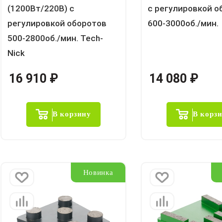
(1200Вт/220В) с
с регулировкой о
регулировкой оборотов
600-3000об./мин.
500-2800об./мин. Tech-
Nick
16 910
₽
14 080
₽
В корзину
В корз
Новинка