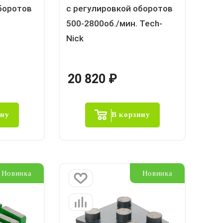
боротов
с регулировкой оборотов
500-2800об./мин. Tech-
Nick
20 820
₽
ину
В корзину
Новинка
Новинка