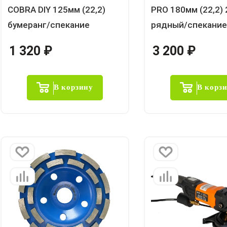
COBRA DIY 125мм (22,2)
PRO 180мм (22,2) 
бумеранг/спекание
рядный/спекание
1 320
₽
3 200
₽
В корзину
В корз