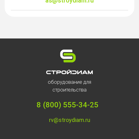
as@stroydiam.ru
оборудование для
строительства
8 (800) 555-34-25
rv@stroydiam.ru