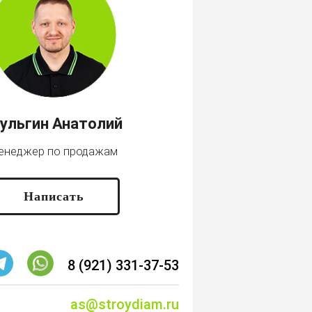
ульгин Анатолий
енеджер по продажам
Написать
8 (921) 331-37-53
as@stroydiam.ru