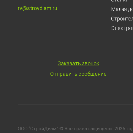
rv@stroydiam.ru
Малая д
Строите
Электро
Заказать звонок
Отправить сообщение
ООО “СтройДиам” © Все права защищены. 2026 год