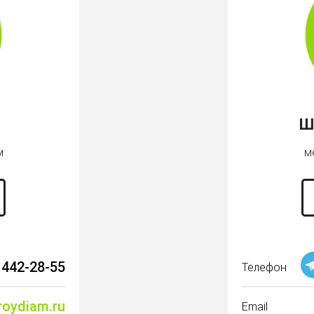
Ш
м
м
 442-28-55
Телефон
roydiam.ru
Email