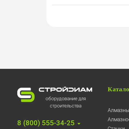
Катал
оборудование для
строительства
Алмазны
Алмазное
8 (800) 555-34-25
Станки