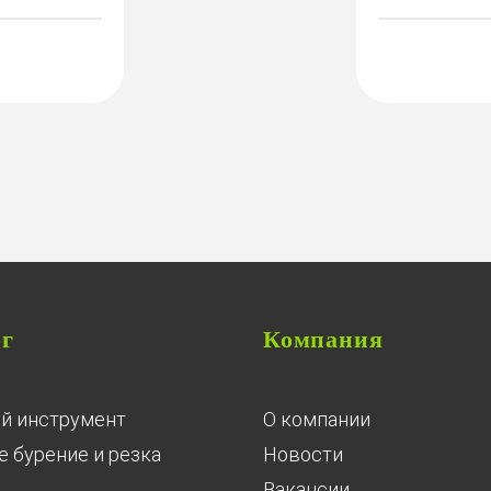
ог
Компания
й инструмент
О компании
 бурение и резка
Новости
Вакансии