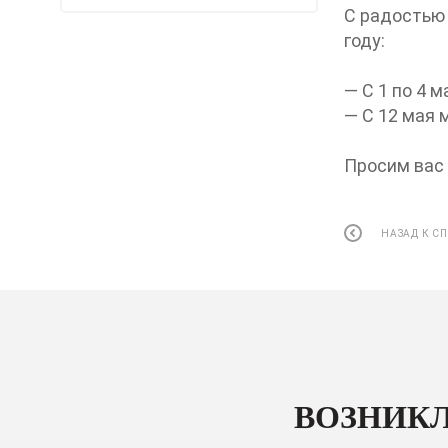
С радостью
году:
— С 1 по 4 
— С 12 мая 
Просим вас 
НАЗАД К С
ВОЗНИКЛ