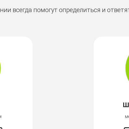
ии всегда помогут определиться и ответя
Ш
м
м