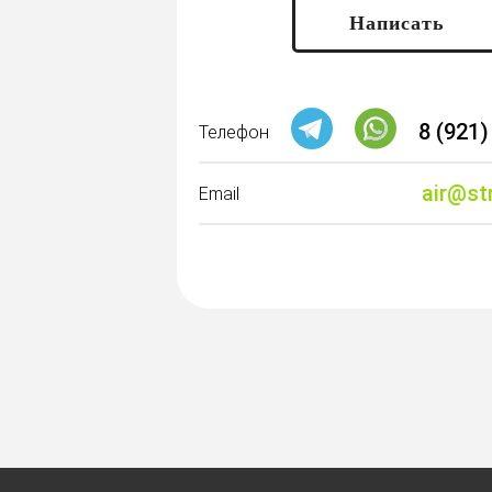
Написать
8 (921)
Телефон
air@st
Email