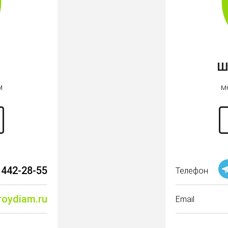
Ш
м
м
 442-28-55
Телефон
roydiam.ru
Email