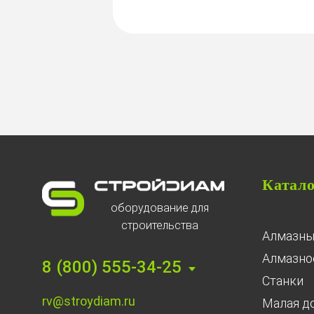
Катал
оборудование для
строительства
Алмазны
Алмазное
8 (800) 555-34-25
Станки
rv@stroydiam.ru
Малая д