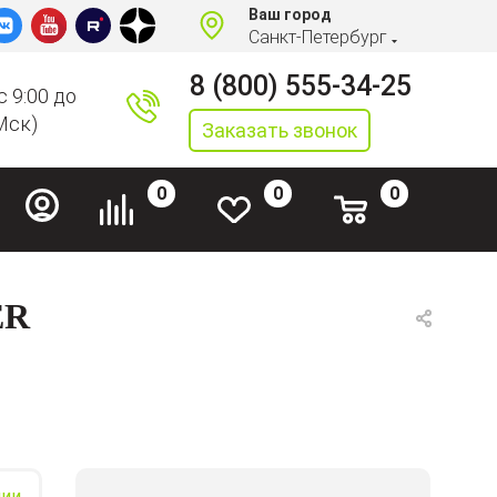
Ваш город
Санкт-Петербург
8 (800) 555-34-25
с 9:00 до
Мск)
Заказать звонок
0
0
0
ER
чии