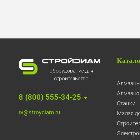
Катал
оборудование для
строительства
Алмазны
Алмазное
8 (800) 555-34-25
Станки
rv@stroydiam.ru
Малая д
Строите
Электро