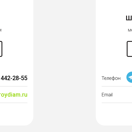
Ш
м
м
 442-28-55
Телефон
roydiam.ru
Email