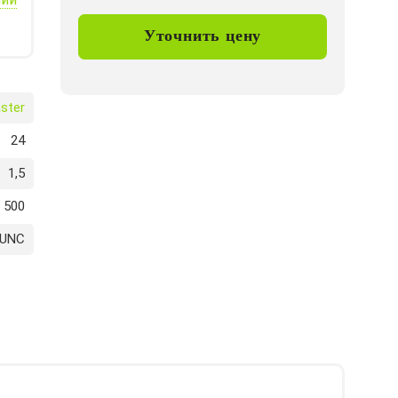
Уточнить цену
ster
24
1,5
500
 UNC