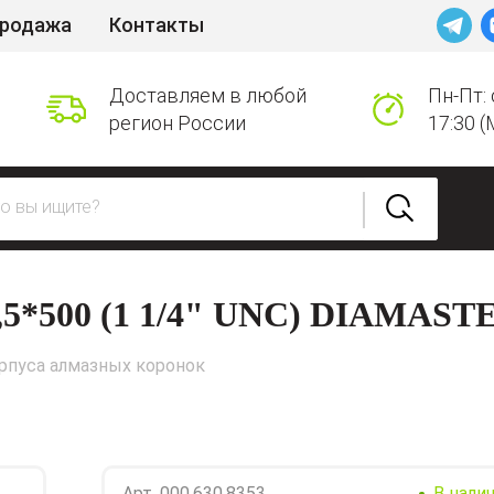
продажа
Контакты
Доставляем в любой
Пн-Пт: 
регион России
17:30 (
*500 (1 1/4" UNC) DIAMAST
рпуса алмазных коронок
Арт.
000.630.8353
В нали