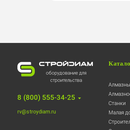
Катал
оборудование для
строительства
Алмазны
Алмазное
8 (800) 555-34-25
Станки
rv@stroydiam.ru
Малая д
Строите