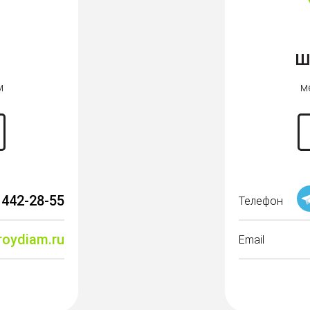
Ш
м
м
 442-28-55
Телефон
roydiam.ru
Email