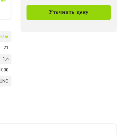
Уточнить цену
ster
21
1,5
1000
 UNC