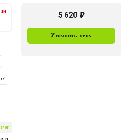
чии
5 620
₽
Уточнить цену
67
ster
aser