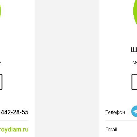
Ш
м
м
 442-28-55
Телефон
roydiam.ru
Email