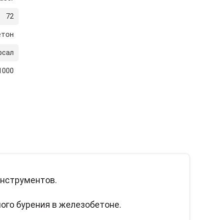
72
етон
рсал
1000
инструментов.
ого бурения в железобетоне.