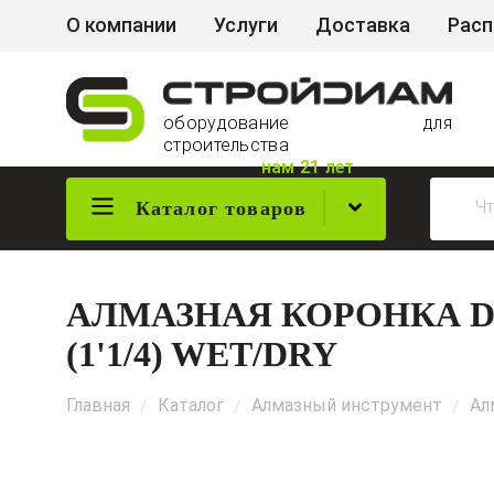
О компании
Услуги
Доставка
Рас
оборудование для
строительства
нам 21 лет
Каталог товаров
АЛМАЗНАЯ КОРОНКА DI
(1'1/4) WET/DRY
Главная
Каталог
Алмазный инструмент
Ал
/
/
/