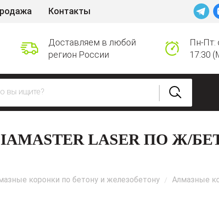
продажа
Контакты
Доставляем в любой
Пн-Пт: 
регион России
17:30 (
AMASTER LASER ПО Ж/БЕТО
мазные коронки по бетону и железобетону
Алмазные ко
/