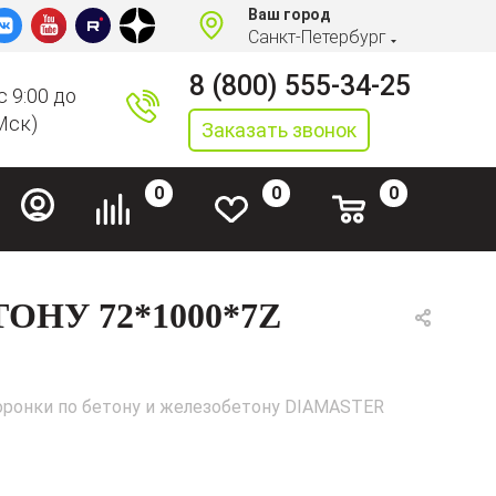
Ваш город
Санкт-Петербург
8 (800) 555-34-25
с 9:00 до
Мск)
Заказать звонок
0
0
0
НУ 72*1000*7Z
ронки по бетону и железобетону DIAMASTER