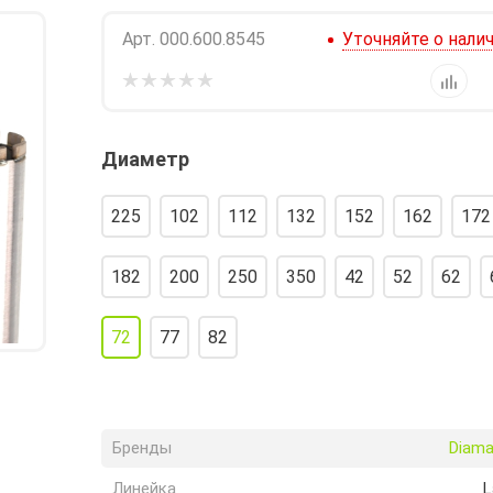
Арт.
000.600.8545
Уточняйте о нали
Диаметр
225
102
112
132
152
162
172
182
200
250
350
42
52
62
72
77
82
Бренды
Diama
Линейка
L