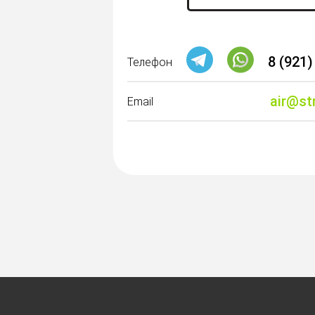
8 (921)
Телефон
air@st
Email