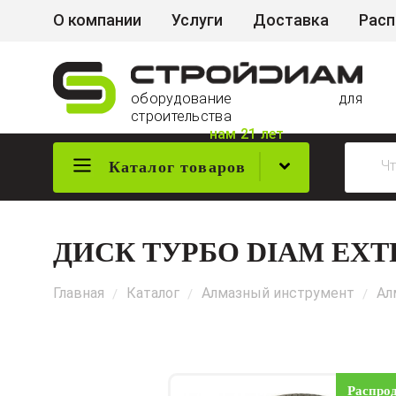
О компании
Услуги
Доставка
Рас
оборудование для
строительства
нам 21 лет
Каталог товаров
ДИСК ТУРБО DIAM EXTR
Главная
Каталог
Алмазный инструмент
Ал
/
/
/
Распро