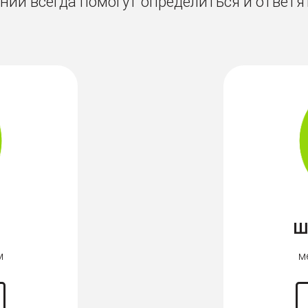
ии всегда помогут определиться и ответя
Ш
м
м