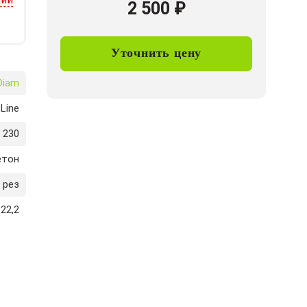
2 500
₽
Уточнить цену
Diam
 Line
230
етон
 рез
22,2