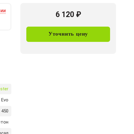
чии
6 120
₽
Уточнить цену
ster
 Evo
450
етон
рсал