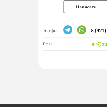
Написать
8 (921)
Телефон
air@st
Email