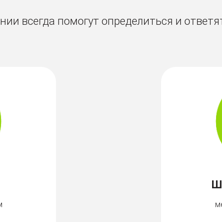
ии всегда помогут определиться и ответя
Ш
м
м